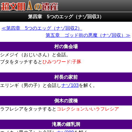
第四章 5つのエッグ（ナゾ回収3）
第四章 5つのエッグ（ナゾ回収2）
第五章 ゴッド街の悪魔（ナゾ回収）
村の集会場
シメジイ（おじいさん）と会話。
ブタをタッチすると
ひみつワード:子豚
村長の家前
エリンギ（男の子）と会話し
ナゾ103
を解く。
倒木の渡橋
ラフレシアをタッチすると
コレクション:いいラフレシア
滝裏の鍾乳洞