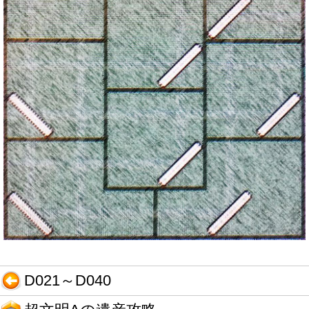
D021～D040