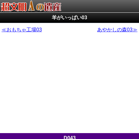
羊がいっぱい03
おもちゃ工場03
あやかしの森03
D043