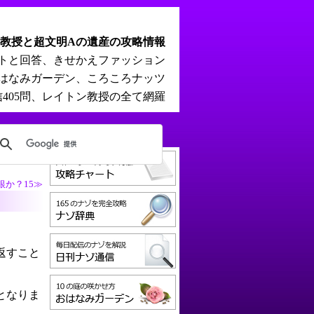
教授と超文明Aの遺産の攻略情報
ントと回答、きせかえファッション
はなみガーデン、ころころナッツ
405問、レイトン教授の全て網羅
銀か？15≫
返すこと
となりま