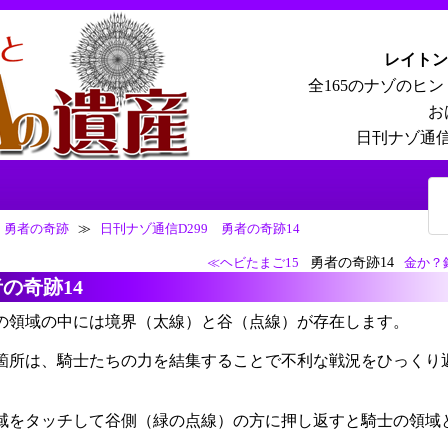
レイトン
全165のナゾのヒ
お
日刊ナゾ通信
勇者の奇跡
≫
日刊ナゾ通信D299 勇者の奇跡14
勇者の奇跡14
≪ヘビたまご15
金か？
の奇跡14
の領域の中には境界（太線）と谷（点線）が存在します。
箇所は、騎士たちの力を結集することで不利な戦況をひっくり
域をタッチして谷側（緑の点線）の方に押し返すと騎士の領域