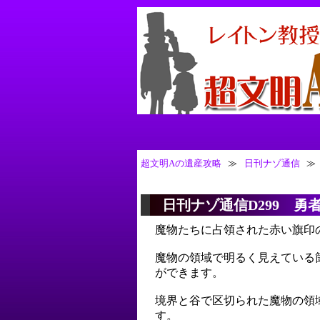
超文明Aの遺産攻略
≫
日刊ナゾ通信
≫
日刊ナゾ通信D299 勇者
魔物たちに占領された赤い旗印
魔物の領域で明るく見えている
ができます。
境界と谷で区切られた魔物の領
す。