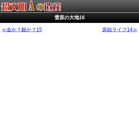
雪原の大地16
金か？銀か？15
原始ライフ14