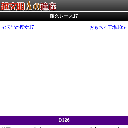
耐久レース17
伝説の魔女17
おもちゃ工場18
D326