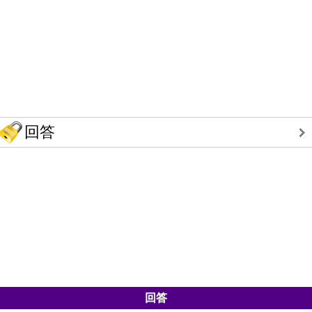
回答
回答