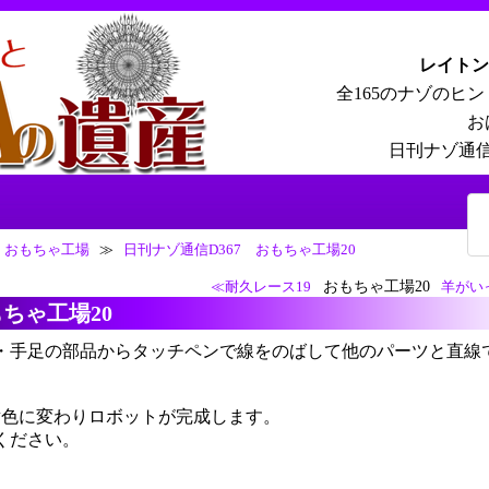
レイトン
全165のナゾのヒ
お
日刊ナゾ通信
おもちゃ工場
≫
日刊ナゾ通信D367 おもちゃ工場20
おもちゃ工場20
≪耐久レース19
羊がい
もちゃ工場20
・手足の部品からタッチペンで線をのばして他のパーツと直線
黄色に変わりロボットが完成します。
ください。