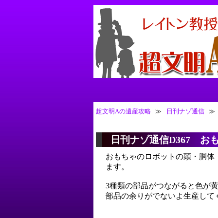
超文明Aの遺産攻略
≫
日刊ナゾ通信
≫
日刊ナゾ通信D367 お
おもちゃのロボットの頭・胴体
ます。
3種類の部品がつながると色が
部品の余りがでないよ生産して