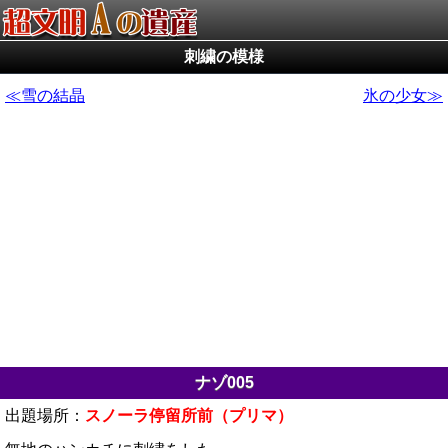
刺繍の模様
雪の結晶
氷の少女
ナゾ005
出題場所：
スノーラ停留所前（プリマ）