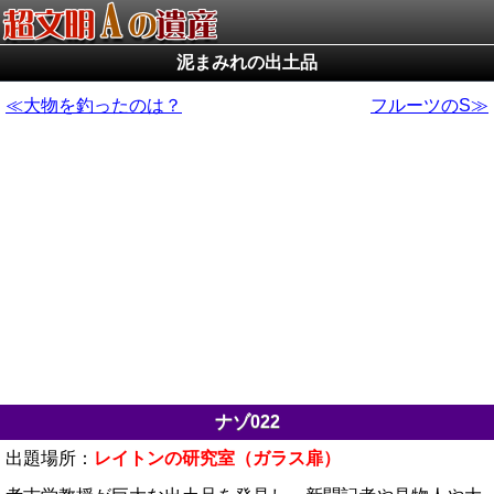
泥まみれの出土品
大物を釣ったのは？
フルーツのS
ナゾ022
出題場所：
レイトンの研究室（ガラス扉）