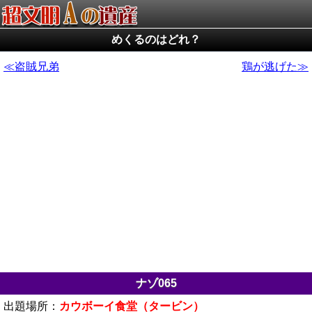
めくるのはどれ？
盗賊兄弟
鶏が逃げた
ナゾ065
出題場所：
カウボーイ食堂（タービン）