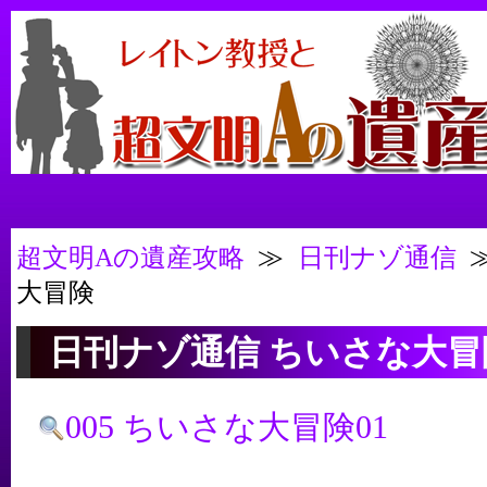
超文明Aの遺産攻略
≫
日刊ナゾ通信
大冒険
日刊ナゾ通信 ちいさな大
005 ちいさな大冒険01